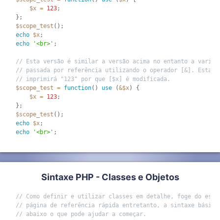
$x
=
123
;
}
;
$scope_test
(
)
;
echo
$x
;
echo
'<br>'
;
// Esta versão é similar a versão acima no entanto a variáv
// passada por referência utilizando o operador [&]. Esta v
// imprimirá "123" por que [$x] é modificada.
$scope_test
=
function
(
)
use
(
&
$x
)
{
$x
=
123
;
}
;
$scope_test
(
)
;
echo
$x
;
echo
'<br>'
;
Sintaxe PHP - Classes e Objetos
// Como definir e utilizar classes em detalhe, foge do esco
// página de referência rápida entretanto, a sintaxe básica
// abaixo o que pode ajudar a começar.