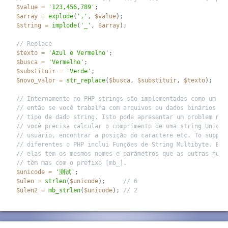
$value
=
'123,456,789'
;
$array
=
explode
(
','
,
$value
)
;
$string
=
implode
(
'_'
,
$array
)
;
// Replace
$texto
=
'Azul e Vermelho'
;
$busca
=
'Vermelho'
;
$substituir
=
'Verde'
;
$novo_valor
=
str_replace
(
$busca
,
$substituir
,
$texto
)
;
// Internamente no PHP strings são implementadas como um ar
// então se você trabalha com arquivos ou dados binários vo
// tipo de dado string. Isto pode apresentar um problem no 
// você precisa calcular o comprimento de uma string Unicod
// usuário, encontrar a posição do caractere etc. To suppor
// diferentes o PHP inclui Funções de String Multibyte. Em 
// elas tem os mesmos nomes e parâmetros que as outras funç
// têm mas com o prefixo [mb_].
$unicode
=
'测试'
;
$ulen
=
strlen
(
$unicode
)
;
// 6
$ulen2
=
mb_strlen
(
$unicode
)
;
// 2