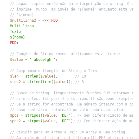
// aspas simples então não há interpolação de string. O exe
// imprime 'Mundo' ao invés de '${nome}' enquanto esta vers
// '${nome}'
$multilinha2
=
<<<'
FDD
'
Multi linha

Texto

FDD
;
// Funções de String comuns utilizando esta string:
$value
=
' abcdefgh '
;
// Comprimento (length) de String e Trim
$len
=
strlen
(
$value
)
;
// 10
$len2
=
strlen
(
trim
(
$value
)
)
;
// 8
// Busca de String, frequentemente funções PHP retornam tip
// diferentes. [strpos()] e [stripos()] são bons exemplos d
// Se a string for encontrada, um número inteiro com a posi
// caso contrário, retornará um valor booleano falso.
$pos
=
stripos
(
$value
,
'DEF'
)
;
// Sem diferenciação de maiú
$pos2
=
strpos
(
$value
,
'DEF'
)
;
// Cem diferenciação de maiú
// Dividir para um Array e unir um Array a uma String.
// Ao invés de utilizar [split()/join()] PHP utiliza [explo