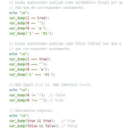
// Essas expressões avaliam como verdadeiro [true] por que 
// não tem de corresponder exatamente.
echo
"\n"
;
var_dump
(
1
==
true
)
;
var_dump
(
0
==
''
)
;
var_dump
(
0
==
'a'
)
;
var_dump
(
'1'
==
'01'
)
;
// Essas expressões avaliam como falso [false] por que o ti
// que corresponder exatamente.
echo
"\n"
;
var_dump
(
1
===
true
)
;
var_dump
(
0
===
''
)
;
var_dump
(
0
===
'a'
)
;
var_dump
(
'1'
===
'01'
)
;
// Não Igual [!=] vs. Não Idêntico [!==]:
echo
"\n"
;
var_dump
(
0
!=
''
)
;
// false
var_dump
(
0
!==
''
)
;
// true
// Operadores Lógicos:
echo
"\n"
;
var_dump
(
true
&&
true
)
;
// true
var_dump
(
false
&&
false
)
;
// false