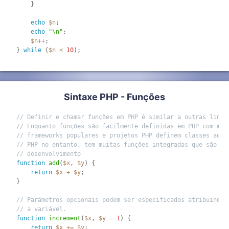
}
echo
$n
;
echo
"\n"
;
$n
++
;
}
while
(
$n
<
10
)
;
Sintaxe PHP - Funções
// Definir e chamar funções em PHP é similar a outras lingu
// Enquanto funções são facilmente definidas em PHP com mui
// frameworks populares e projetos PHP definem classes ao i
// PHP no entanto, tem muitas funções integradas que são ut
// desenvolvimento
function
add
(
$x
,
$y
)
{
return
$x
+
$y
;
}
// Parâmetros opcionais podem ser especificados atribuindo 
// a variável.
function
increment
(
$x
,
$y
=
1
)
{
return
$x
+
=
$y
;