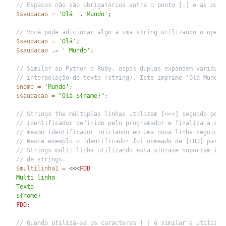
// Espaços não são obrigatórios entre o ponto [.] e as outr
$saudacao
=
'Olá '
.
'Mundo'
;
// Você pode adicionar algo a uma string utilizando o opera
$saudacao
=
'Olá'
;
$saudacao
.
=
' Mundo'
;
// Similar ao Python e Ruby, aspas duplas expandem variávei
// interpolação de texto (string). Isto imprime 'Olá Mundo'
$nome
=
'Mundo'
;
$saudacao
=
"Olá ${name}"
;
// Strings the múltiplas linhas utilizam [<<<] seguido por 
// identificador definido pelo programador e finaliza a str
// mesmo identificador iniciando em uma nova linha seguido 
// Neste exemplo o identificador foi nomeado de [FDD] para 
// Strings multi linha utilizando esta sintaxe suportam int
// de strings.
$multilinha1
=
<<<
FDD
Multi linha

Texto

FDD
;
// Quando utiliza-se os caracteres ['] é similar a utilizar