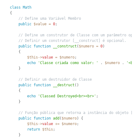
class
Math
{
// Define uma Variável Membro
public
$value
=
0
;
// Define um construtor de Classe com um parâmetro opci
// Definir um construtor [__construct] é opcional.
public
function
__construct
(
$numero
=
0
)
{
$this
-
>
value
=
$numero
;
echo
'Classe criada como valor: '
.
$numero
.
'<br>
}
// Definir um destruidor de Classe
public
function
__destruct
(
)
{
echo
'Classed Destroyed<br><br>'
;
}
// Função pública que retorna a instância do objeto [$t
public
function
add
(
$numero
)
{
$this
-
>
value
+
=
$numero
;
return
$this
;
}