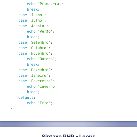
echo
'Primavera'
;
break
;
case
'Junho'
:
case
'Julho'
:
case
'Agosto'
:
echo
'Verão'
;
break
;
case
'Setembro'
:
case
'Outubro'
:
case
'Novembro'
:
echo
'Outono'
;
break
;
case
'Dezembro'
:
case
'Janeiro'
:
case
'Fevereiro'
:
echo
'Inverno'
;
break
;
default
:
echo
'Erro'
;
}
Sintaxe PHP - Loops