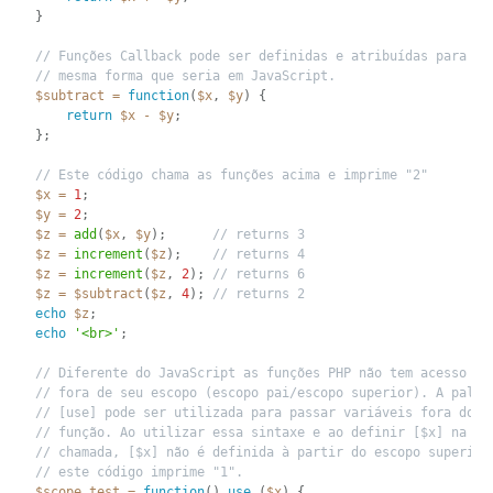
}
// Funções Callback pode ser definidas e atribuídas para um
// mesma forma que seria em JavaScript.
$subtract
=
function
(
$x
,
$y
)
{
return
$x
-
$y
;
}
;
// Este código chama as funções acima e imprime "2"
$x
=
1
;
$y
=
2
;
$z
=
add
(
$x
,
$y
)
;
// returns 3
$z
=
increment
(
$z
)
;
// returns 4
$z
=
increment
(
$z
,
2
)
;
// returns 6
$z
=
$subtract
(
$z
,
4
)
;
// returns 2
echo
$z
;
echo
'<br>'
;
// Diferente do JavaScript as funções PHP não tem acesso a 
// fora de seu escopo (escopo pai/escopo superior). A palav
// [use] pode ser utilizada para passar variáveis fora do e
// função. Ao utilizar essa sintaxe e ao definir [$x] na fu
// chamada, [$x] não é definida à partir do escopo superior
// este código imprime "1".
$scope_test
=
function
(
)
use
(
$x
)
{