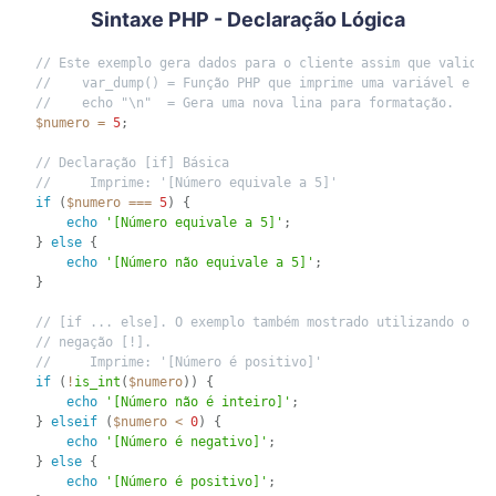
Sintaxe PHP - Declaração Lógica
// Este exemplo gera dados para o cliente assim que validad
//    var_dump() = Função PHP que imprime uma variável e ti
//    echo "\n"  = Gera uma nova lina para formatação.
$numero
=
5
;
// Declaração [if] Básica
//     Imprime: '[Número equivale a 5]'
if
(
$numero
===
5
)
{
echo
'[Número equivale a 5]'
;
}
else
{
echo
'[Número não equivale a 5]'
;
}
// [if ... else]. O exemplo também mostrado utilizando o op
// negação [!].
//     Imprime: '[Número é positivo]'
if
(
!
is_int
(
$numero
)
)
{
echo
'[Número não é inteiro]'
;
}
elseif
(
$numero
<
0
)
{
echo
'[Número é negativo]'
;
}
else
{
echo
'[Número é positivo]'
;