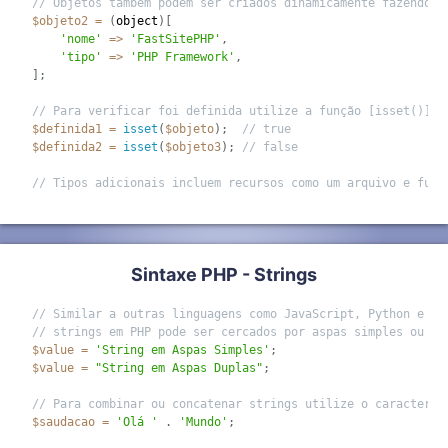
// Objetos também podem ser criados dinamicamente fazendo c
$objeto2
=
(
object
)
[
'nome'
=
>
'FastSitePHP'
,
'tipo'
=
>
'PHP Framework'
,
]
;
// Para verificar foi definida utilize a função [isset()]
$definida1
=
isset
(
$objeto
)
;
// true
$definida2
=
isset
(
$objeto3
)
;
// false
// Tipos adicionais incluem recursos como um arquivo e funç
Sintaxe PHP - Strings
// Similar a outras linguagens como JavaScript, Python e Ru
// strings em PHP pode ser cercados por aspas simples ou as
$value
=
'String em Aspas Simples'
;
$value
=
"String em Aspas Duplas"
;
// Para combinar ou concatenar strings utilize o caractere 
$saudacao
=
'Olá '
.
'Mundo'
;