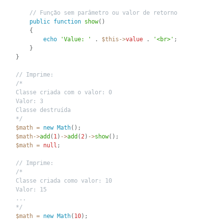
// Função sem parâmetro ou valor de retorno
public
function
show
(
)
{
echo
'Value: '
.
$this
-
>
value
.
'<br>'
;
}
}
// Imprime:
/*

Classe criada com o valor: 0

Valor: 3

Classe destruída

*/
$math
=
new
Math
(
)
;
$math
-
>
add
(
1
)
-
>
add
(
2
)
-
>
show
(
)
;
$math
=
null
;
// Imprime:
/*

Classe criada como valor: 10

Valor: 15

...

*/
$math
=
new
Math
(
10
)
;