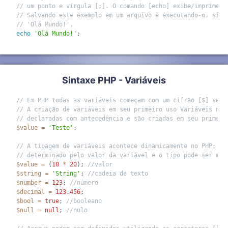
// um ponto e vírgula [;]. O comando [echo] exibe/imprime n
// Salvando este exemplo em um arquivo e executando-o, simp
// 'Olá Mundo!'.
echo
'Olá Mundo!'
;
Sintaxe PHP - Variáveis
// Em PHP todas as variáveis começam com um cifrão [$] segu
// A criação de variáveis em seu primeiro uso Variáveis não
// declaradas com antecedência e são criadas em seu primeir
$value
=
'Teste'
;
// A tipagem de variáveis acontece dinamicamente no PHP; ti
// determinado pelo valor da variável e o tipo pode ser mud
$value
=
(
10
*
20
)
;
//valor
$string
=
'String'
;
//cadeia de texto
$number
=
123
;
//número
$decimal
=
123.456
;
$bool
=
true
;
//booleano
$null
=
null
;
//nulo