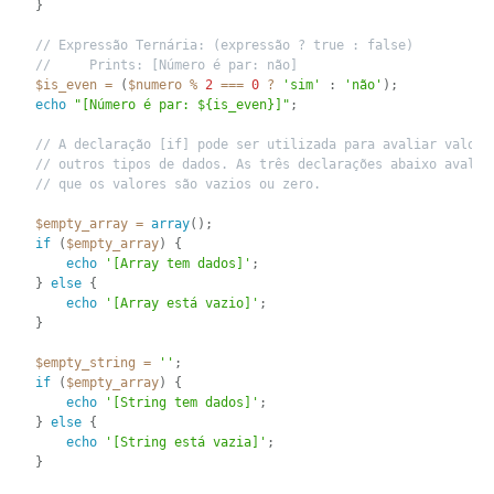
}
// Expressão Ternária: (expressão ? true : false)
//     Prints: [Número é par: não]
$is_even
=
(
$numero
%
2
===
0
?
'sim'
:
'não'
)
;
echo
"[Número é par: ${is_even}]"
;
// A declaração [if] pode ser utilizada para avaliar valore
// outros tipos de dados. As três declarações abaixo avalia
// que os valores são vazios ou zero.
$empty_array
=
array
(
)
;
if
(
$empty_array
)
{
echo
'[Array tem dados]'
;
}
else
{
echo
'[Array está vazio]'
;
}
$empty_string
=
''
;
if
(
$empty_array
)
{
echo
'[String tem dados]'
;
}
else
{
echo
'[String está vazia]'
;
}