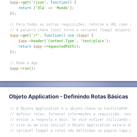
$app
-
>
get
(
'/json'
,
function
(
)
{
return
[
'Olá'
=
>
'Mundo'
]
;
}
)
;
// Para todas as outras requisições, retorne a URL como res
// A palavra chave [use] torna a variável [$app] disponível
$app
-
>
get
(
'/*'
,
function
(
)
use
(
$app
)
{
$app
-
>
header
(
'Content-Type'
,
'text/plain'
)
;
return
$app
-
>
requestedPath
(
)
;
}
)
;
// Rode a App
$app
-
>
run
(
)
;
Objeto Application - Definindo Rotas Básicas
// O Objeto Application é o objeto chave no FastSitePHP. É 
// definir rotas, fornecer informações e requisição, render
// enviar a resposta e mais. Se você estiver utilizando uma
// site ou um site inicial o Objeto Application estará disp
// variável [$app] e rotas são definidas na página [app.php