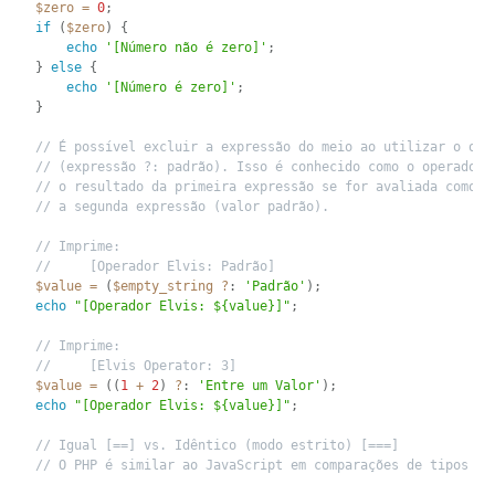
$zero
=
0
;
if
(
$zero
)
{
echo
'[Número não é zero]'
;
}
else
{
echo
'[Número é zero]'
;
}
// É possível excluir a expressão do meio ao utilizar o ope
// (expressão ?: padrão). Isso é conhecido como o operador 
// o resultado da primeira expressão se for avaliada como u
// a segunda expressão (valor padrão).
// Imprime:
//     [Operador Elvis: Padrão]
$value
=
(
$empty_string
?
:
'Padrão'
)
;
echo
"[Operador Elvis: ${value}]"
;
// Imprime:
//     [Elvis Operator: 3]
$value
=
(
(
1
+
2
)
?
:
'Entre um Valor'
)
;
echo
"[Operador Elvis: ${value}]"
;
// Igual [==] vs. Idêntico (modo estrito) [===]
// O PHP é similar ao JavaScript em comparações de tipos de