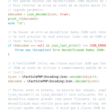
// Por padrão objetos são decodificados como objetos da [st
// Para retornar um array ao invés de um objeto passe [true
// segundo parâmetro.
$decoded
=
json_decode
(
$json
,
true
)
;
print_r
(
$decoded
)
;
echo
"\n"
;
// Se houver um erro ao decodificar dados JSON será retorna
// Se você precisar Se você precisar lidar com um JSON invá
// fazer dessa forma:
if
(
$decoded
===
null
&&
json_last_error
(
)
!==
JSON_ERROR_N
throw
new
\
Exception
(
'Erro decodificando Dados JSON: '
}
// O FastSitePHP inclui uma classe auxiliar JSON que lança 
// JSON ao invés de utilizar o comportamento padrão de reto
// [null].
$json
=
 \
FastSitePHP
\
Encoding
\
Json
:
:
encode
(
$object
)
;
$decoded
=
 \
FastSitePHP
\
Encoding
\
Json
:
:
decode
(
$json
)
;
/* Muitas vezes no entanto, na maioria dos códigos, simplesm
[json_encode()] ou [json_decode()] será suficiente. Por padr
decodifica números grandes como ponto flutuante. Se você que
decodificação mais estrita para que venham em string, então 
utilizar opções adicionais. É assim que a classe JSON do Fas