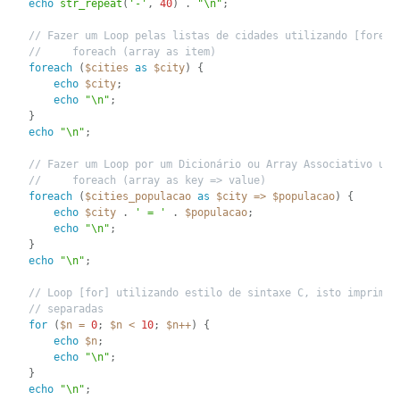
echo
str_repeat
(
'-'
,
40
)
.
"\n"
;
// Fazer um Loop pelas listas de cidades utilizando [foreac
//     foreach (array as item)
foreach
(
$cities
as
$city
)
{
echo
$city
;
echo
"\n"
;
}
echo
"\n"
;
// Fazer um Loop por um Dicionário ou Array Associativo uti
//     foreach (array as key => value)
foreach
(
$cities_populacao
as
$city
=
>
$populacao
)
{
echo
$city
.
' = '
.
$populacao
;
echo
"\n"
;
}
echo
"\n"
;
// Loop [for] utilizando estilo de sintaxe C, isto imprime 
// separadas
for
(
$n
=
0
;
$n
<
10
;
$n
++
)
{
echo
$n
;
echo
"\n"
;
}
echo
"\n"
;