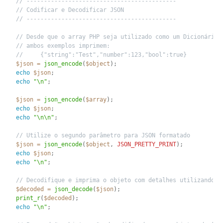
// -------------------------------------------
// Codificar e Decodificar JSON
// -------------------------------------------
// Desde que o array PHP seja utilizado como um Dicionário 
// ambos exemplos imprimem:
//     {"string":"Test","number":123,"bool":true}
$json
=
json_encode
(
$object
)
;
echo
$json
;
echo
"\n"
;
$json
=
json_encode
(
$array
)
;
echo
$json
;
echo
"\n\n"
;
// Utilize o segundo parâmetro para JSON formatado
$json
=
json_encode
(
$object
,
JSON_PRETTY_PRINT
)
;
echo
$json
;
echo
"\n"
;
// Decodifique e imprima o objeto com detalhes utilizando [
$decoded
=
json_decode
(
$json
)
;
print_r
(
$decoded
)
;
echo
"\n"
;