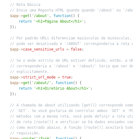
// Rota Básica
// Envie uma Reposta HTML quando quando '/about' ou '/about
$app
-
>
get
(
'/about'
,
function
(
)
{
return
'<h1>Página About</h1>'
;
}
)
;
// Por padrão URLs diferenciam maiúsculas de minúsculas, en
// pode ser desativado e '/ABOUT' corresponderia à rota aci
$app
-
>
case_sensitive_urls
=
false
;
// Se o mode estrito de URL estiver definido, então, a URL 
// corresponderia a '/about' e '/about/' teria que ser defi
// explicitamente.
$app
-
>
strict_url_mode
=
true
;
$app
-
>
get
(
'/about/'
,
function
(
)
{
return
'<h1>Diretório About</h1>'
;
}
)
;
// A chamada de about utilizando [get()] corresponde soment
// 'GET'. Se você gostaria de controlar ambos 'GET' e 'POST
// métodos com a mesma rota, você pode definir a rota utili
// de rota [route()] e verificar se há dados enviados com a
// como mostrado abaixo. A função [route()] aceitará todos 
// requisição.
$app
-
>
route
(
'/form'
,
function
(
)
{