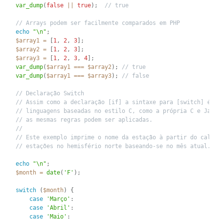
var_dump
(
false
||
true
)
;
// true
// Arrays podem ser facilmente comparados em PHP
echo
"\n"
;
$array1
=
[
1
,
2
,
3
]
;
$array2
=
[
1
,
2
,
3
]
;
$array3
=
[
1
,
2
,
3
,
4
]
;
var_dump
(
$array1
===
$array2
)
;
// true
var_dump
(
$array1
===
$array3
)
;
// false
// Declaração Switch
// Assim como a declaração [if] a sintaxe para [switch] é s
// linguagens baseadas no estilo C, como a própria C e Java
// as mesmas regras podem ser aplicadas.
//
// Este exemplo imprime o nome da estação à partir do calen
// estações no hemisfério norte baseando-se no mês atual.
echo
"\n"
;
$month
=
date
(
'F'
)
;
switch
(
$month
)
{
case
'Março'
:
case
'Abril'
:
case
'Maio'
: