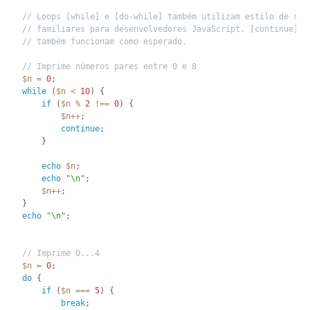
// Loops [while] e [do-while] também utilizam estilo de sin
// familiares para desenvolvedores JavaScript. [continue] e
// também funcionam como esperado.
// Imprime números pares entre 0 e 8
$n
=
0
;
while
(
$n
<
10
)
{
if
(
$n
%
2
!==
0
)
{
$n
++
;
continue
;
}
echo
$n
;
echo
"\n"
;
$n
++
;
}
echo
"\n"
;
// Imprime 0...4
$n
=
0
;
do
{
if
(
$n
===
5
)
{
break
;