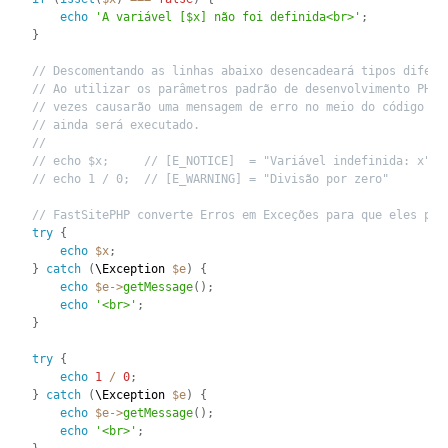
echo
'A variável [$x] não foi definida<br>'
;
}
// Descomentando as linhas abaixo desencadeará tipos difere
// Ao utilizar os parâmetros padrão de desenvolvimento PHP 
// vezes causarão uma mensagem de erro no meio do código e 
// ainda será executado.
//
// echo $x;     // [E_NOTICE]  = "Variável indefinida: x"
// echo 1 / 0;  // [E_WARNING] = "Divisão por zero"
// FastSitePHP converte Erros em Exceções para que eles pos
try
{
echo
$x
;
}
catch
(
\
Exception
$e
)
{
echo
$e
-
>
getMessage
(
)
;
echo
'<br>'
;
}
try
{
echo
1
/
0
;
}
catch
(
\
Exception
$e
)
{
echo
$e
-
>
getMessage
(
)
;
echo
'<br>'
;