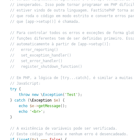
// inesperados. Isso pode tornar programar em PHP difícil n
// estiver vindo de outra linguagem. FastSitePHP torna as c
// que roda o código em modo estrito e converte erros para 
// que [app->setup()] é chamada.
// Para controlar todos os erros e exceções de forma global
// funções diferentes tem de ser definidas primeiro. Essas 
// automaticamente à partir de [app->setup()]:
//   error_reporting()
//   set_exception_handler()
//   set_error_handler()
//   register_shutdown_function()
// Em PHP, a lógica de [try...catch], é similar a muitas li
// JavaScript:
try
{
throw
new
\
Exception
(
'Test'
)
;
}
catch
(
\
Exception
$e
)
{
echo
$e
-
>
getMessage
(
)
;
echo
'<br>'
;
}
// A existência de variáveis pode ser verificada.
// Eeste código funciona e nenhum erro é desencadeado.
if
(
isset
(
$x
)
===
false
)
{