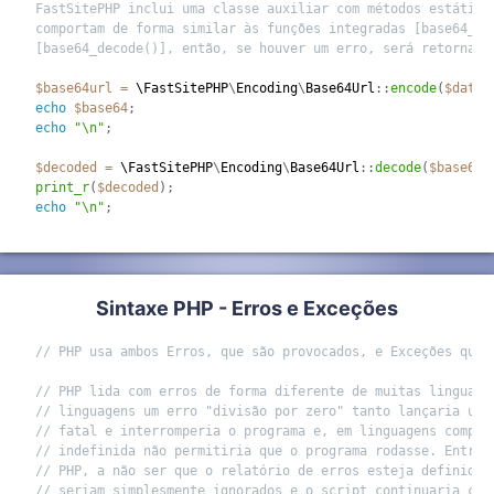
FastSitePHP inclui uma classe auxiliar com métodos estáticos
comportam de forma similar às funções integradas [base64_enc
[base64_decode()], então, se houver um erro, será retornado
$base64url
=
 \
FastSitePHP
\
Encoding
\
Base64Url
:
:
encode
(
$data
)
echo
$base64
;
echo
"\n"
;
$decoded
=
 \
FastSitePHP
\
Encoding
\
Base64Url
:
:
decode
(
$base64u
print_r
(
$decoded
)
;
echo
"\n"
;
Sintaxe PHP - Erros e Exceções
// PHP usa ambos Erros, que são provocados, e Exceções que 
// PHP lida com erros de forma diferente de muitas linguage
// linguagens um erro "divisão por zero" tanto lançaria uma
// fatal e interromperia o programa e, em linguagens compil
// indefinida não permitiria que o programa rodasse. Entret
// PHP, a não ser que o relatório de erros esteja definido,
// seriam simplesmente ignorados e o script continuaria com