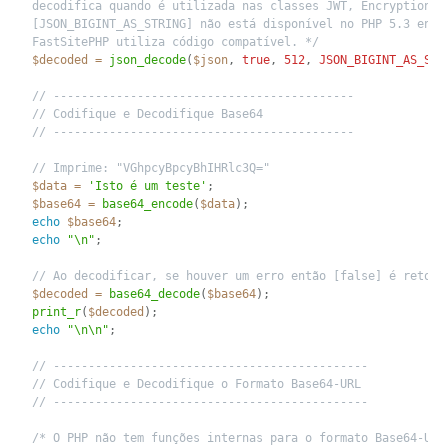
decodifica quando é utilizada nas classes JWT, Encryptione S
[JSON_BIGINT_AS_STRING] não está disponível no PHP 5.3 então
FastSitePHP utiliza código compatível. */
$decoded
=
json_decode
(
$json
,
true
,
512
,
JSON_BIGINT_AS_STR
// -------------------------------------------
// Codifique e Decodifique Base64
// -------------------------------------------
// Imprime: "VGhpcyBpcyBhIHRlc3Q="
$data
=
'Isto é um teste'
;
$base64
=
base64_encode
(
$data
)
;
echo
$base64
;
echo
"\n"
;
// Ao decodificar, se houver um erro então [false] é retorn
$decoded
=
base64_decode
(
$base64
)
;
print_r
(
$decoded
)
;
echo
"\n\n"
;
// ---------------------------------------------
// Codifique e Decodifique o Formato Base64-URL
// ---------------------------------------------
/* O PHP não tem funções internas para o formato Base64-URL 