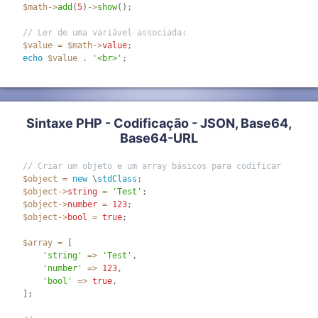
$math
-
>
add
(
5
)
-
>
show
(
)
;
// Ler de uma variável associada:
$value
=
$math
-
>
value
;
echo
$value
.
'<br>'
;
Sintaxe PHP - Codificação - JSON, Base64,
Base64-URL
// Criar um objeto e um array básicos para codificar
$object
=
new
\
stdClass
;
$object
-
>
string
=
'Test'
;
$object
-
>
number
=
123
;
$object
-
>
bool
=
true
;
$array
=
[
'string'
=
>
'Test'
,
'number'
=
>
123
,
'bool'
=
>
true
,
]
;