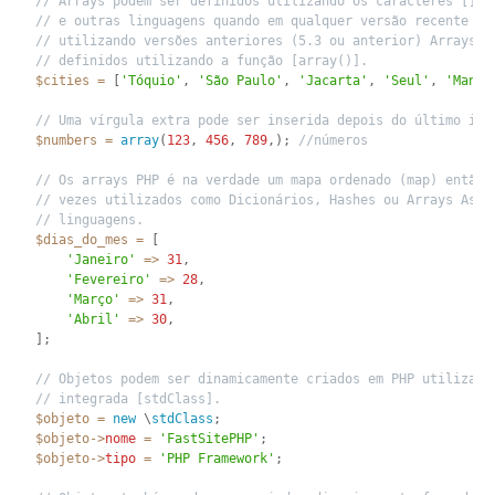
// Arrays podem ser definidos utilizando os caracteres [] c
// e outras linguagens quando em qualquer versão recente do
// utilizando versões anteriores (5.3 ou anterior) Arrays p
// definidos utilizando a função [array()].
$cities
=
[
'Tóquio'
,
'São Paulo'
,
'Jacarta'
,
'Seul'
,
'Manil
// Uma vírgula extra pode ser inserida depois do último ite
$numbers
=
array
(
123
,
456
,
789
,
)
;
//números
// Os arrays PHP é na verdade um mapa ordenado (map) então 
// vezes utilizados como Dicionários, Hashes ou Arrays Asso
// linguagens.
$dias_do_mes
=
[
'Janeiro'
=
>
31
,
'Fevereiro'
=
>
28
,
'Março'
=
>
31
,
'Abril'
=
>
30
,
]
;
// Objetos podem ser dinamicamente criados em PHP utilizand
// integrada [stdClass].
$objeto
=
new
\
stdClass
;
$objeto
-
>
nome
=
'FastSitePHP'
;
$objeto
-
>
tipo
=
'PHP Framework'
;