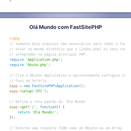
}
Olá Mundo com FastSitePHP
<?php
// Somente dois arquivos são necessários para rodar o FastS
// estar no mesmo diretório que o [index.php] ou seus conte
// integrados na página principal PHP.
require
'Application.php'
;
require
'Route.php'
;
// Crie o Objeto Application e opcionalmente configure cont
// Fuso um horário.
$app
=
new
FastSitePHP
\
Application
(
)
;
$app
-
>
setup
(
'UTC'
)
;
// Defina a rota padrão do 'Olá Mundo'
$app
-
>
get
(
'/'
,
function
(
)
{
return
'Olá Mundo!'
;
}
)
;
// Retorne uma resposta JSON como um Objeto ou um Array