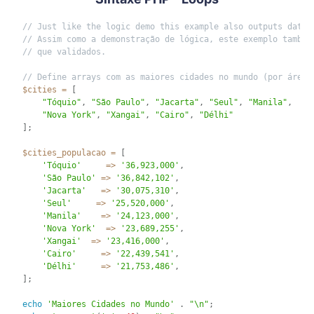
// Just like the logic demo this example also outputs data 
// Assim como a demonstração de lógica, este exemplo também
// que validados.
// Define arrays com as maiores cidades no mundo (por área 
$cities
=
[
"Tóquio"
,
"São Paulo"
,
"Jacarta"
,
"Seul"
,
"Manila"
,
"Nova York"
,
"Xangai"
,
"Cairo"
,
"Délhi"
]
;
$cities_populacao
=
[
'Tóquio'
=
>
'36,923,000'
,
'São Paulo'
=
>
'36,842,102'
,
'Jacarta'
=
>
'30,075,310'
,
'Seul'
=
>
'25,520,000'
,
'Manila'
=
>
'24,123,000'
,
'Nova York'
=
>
'23,689,255'
,
'Xangai'
=
>
'23,416,000'
,
'Cairo'
=
>
'22,439,541'
,
'Délhi'
=
>
'21,753,486'
,
]
;
echo
'Maiores Cidades no Mundo'
.
"\n"
;